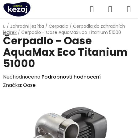
Přejít
Hledat
NÁKUPN
na
obsah
KOŠÍK
Domů
/
Zahradní jezírka
/
Čerpadla
/
Čerpadla do zahradních
jezírek
/
Čerpadlo - Oase AquaMax Eco Titanium 51000
Čerpadlo - Oase
AquaMax Eco Titanium
51000
Průměrné
Neohodnoceno
Podrobnosti hodnocení
hodnocení
Značka:
Oase
produktu
je
0,0
z
5
hvězdiček.