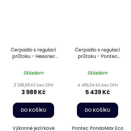
Čerpadlo s regulací
Čerpadlo s regulací
průtoku - Heissner
průtoku - Pontec
HFP10000-00
PondoMax Eco 10000
Control
Skladem
Skladem
3 296,69 Kč bez DPH
4 495,04 Kč bez DPH
3 989 Kč
5 439 Kč
DO KOŠÍKU
DO KOŠÍKU
Výkonné jezírkové
Pontec PondoMax Eco