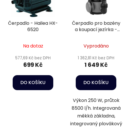
Čerpadlo - Hailea HX-
Čerpadlo pro bazény
6520
a koupací jezírka -
Heissner GP8500-00
Na dotaz
Vyprodáno
577,69 Kč bez DPH
1 362,81 Kč bez DPH
699 Kč
1 649 Kč
DO KOŠÍKU
DO KOŠÍKU
Výkon 250 W, průtok
8500 l/h. Integrovaná
měkká základna,
integrovaný plovákový