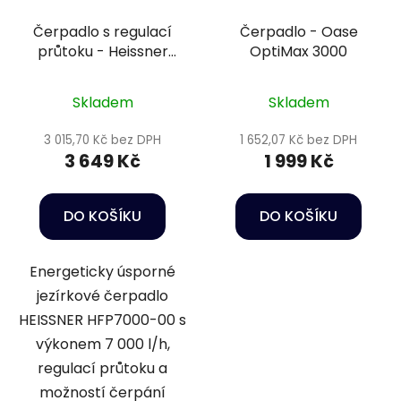
Čerpadlo s regulací
Čerpadlo - Oase
průtoku - Heissner
OptiMax 3000
HFP7000-00
Skladem
Skladem
3 015,70 Kč bez DPH
1 652,07 Kč bez DPH
3 649 Kč
1 999 Kč
DO KOŠÍKU
DO KOŠÍKU
Energeticky úsporné
jezírkové čerpadlo
HEISSNER HFP7000-00 s
výkonem 7 000 l/h,
regulací průtoku a
možností čerpání