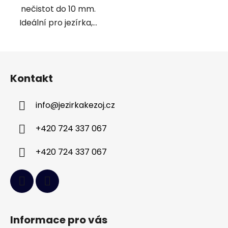
nečistot do 10 mm.
Ideální pro jezírka,...
Z
á
Kontakt
p
a
info
@
jezirkakezoj.cz
t
í
+420 724 337 067
+420 724 337 067
Informace pro vás