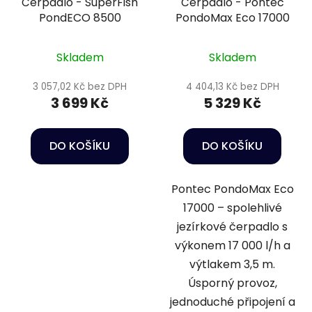
Čerpadlo - SuperFish
Čerpadlo - Pontec
PondECO 8500
PondoMax Eco 17000
Skladem
Skladem
3 057,02 Kč bez DPH
4 404,13 Kč bez DPH
3 699 Kč
5 329 Kč
DO KOŠÍKU
DO KOŠÍKU
Pontec PondoMax Eco
17000 – spolehlivé
jezírkové čerpadlo s
výkonem 17 000 l/h a
výtlakem 3,5 m.
Úsporný provoz,
jednoduché připojení a