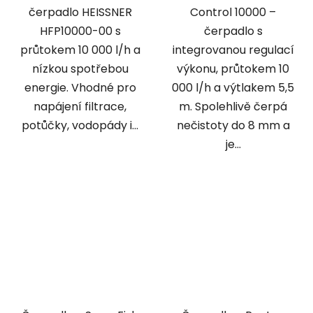
čerpadlo HEISSNER
Control 10000 –
HFP10000-00 s
čerpadlo s
průtokem 10 000 l/h a
integrovanou regulací
nízkou spotřebou
výkonu, průtokem 10
energie. Vhodné pro
000 l/h a výtlakem 5,5
napájení filtrace,
m. Spolehlivě čerpá
potůčky, vodopády i...
nečistoty do 8 mm a
je...