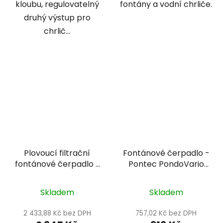
kloubu, regulovatelný
fontány a vodní chrliče.
druhý výstup pro
chrlič...
Plovoucí filtrační
Fontánové čerpadlo -
fontánové čerpadlo s
Pontec PondoVario
UV lampou -
1000
PondoClear Island
Skladem
Skladem
3000
2 433,88 Kč bez DPH
757,02 Kč bez DPH