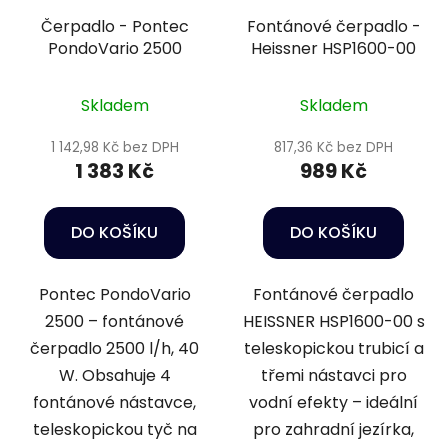
Čerpadlo - Pontec
Fontánové čerpadlo -
PondoVario 2500
Heissner HSP1600-00
Skladem
Skladem
1 142,98 Kč bez DPH
817,36 Kč bez DPH
1 383 Kč
989 Kč
DO KOŠÍKU
DO KOŠÍKU
Pontec PondoVario
Fontánové čerpadlo
2500 – fontánové
HEISSNER HSP1600-00 s
čerpadlo 2500 l/h, 40
teleskopickou trubicí a
W. Obsahuje 4
třemi nástavci pro
fontánové nástavce,
vodní efekty – ideální
teleskopickou tyč na
pro zahradní jezírka,