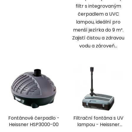
filtr s integrovaným
čerpadlem a UVC
lampou, ideální pro
menší jezírka do 9 m³.
Zajistí čistou a zdravou
vodu a zároveň...
Fontánové čerpadlo -
Filtrační fontána s UV
Heissner HSP3000-00
lampou - Heissner
FA2000UV-00