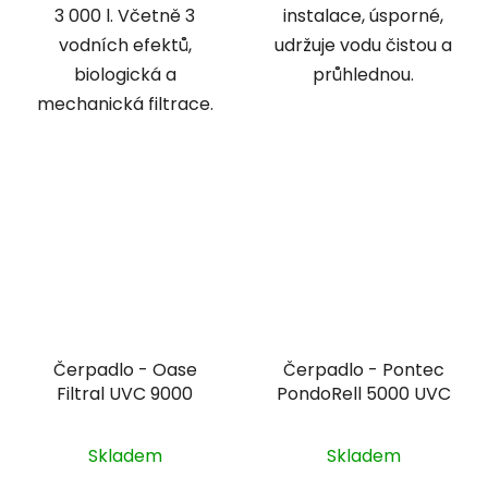
3 000 l. Včetně 3
instalace, úsporné,
vodních efektů,
udržuje vodu čistou a
biologická a
průhlednou.
mechanická filtrace.
Čerpadlo - Oase
Čerpadlo - Pontec
Filtral UVC 9000
PondoRell 5000 UVC
Skladem
Skladem