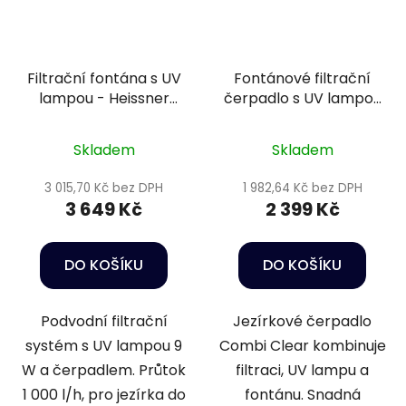
Filtrační fontána s UV
Fontánové filtrační
lampou - Heissner
čerpadlo s UV lampou
FA1000UV-00
- SuperFish Combi
Clear 2000 4 v 1
Skladem
Skladem
3 015,70 Kč bez DPH
1 982,64 Kč bez DPH
3 649 Kč
2 399 Kč
DO KOŠÍKU
DO KOŠÍKU
Podvodní filtrační
Jezírkové čerpadlo
systém s UV lampou 9
Combi Clear kombinuje
W a čerpadlem. Průtok
filtraci, UV lampu a
1 000 l/h, pro jezírka do
fontánu. Snadná