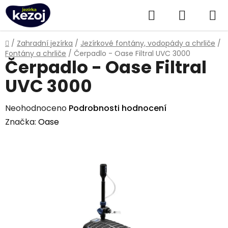
Přejít
Hledat
NÁKUPN
na
obsah
KOŠÍK
Domů
/
Zahradní jezírka
/
Jezírkové fontány, vodopády a chrliče
/
Fontány a chrliče
/
Čerpadlo - Oase Filtral UVC 3000
Čerpadlo - Oase Filtral
UVC 3000
Průměrné
Neohodnoceno
Podrobnosti hodnocení
hodnocení
Značka:
Oase
produktu
je
0,0
z
5
hvězdiček.