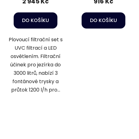
2 945 Kč
916 Kč
DO KOŠÍKU
DO KOŠÍKU
Plovoucí filtrační set s
UVC filtrací a LED
osvětlením. Filtrační
účinek pro jezírka do
3000 litrů, nabízí 3
fontánové trysky a
průtok 1200 l/h pro...