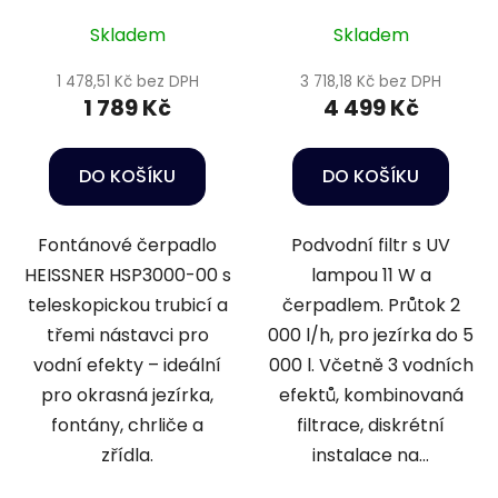
Skladem
Skladem
1 478,51 Kč bez DPH
3 718,18 Kč bez DPH
1 789 Kč
4 499 Kč
DO KOŠÍKU
DO KOŠÍKU
Fontánové čerpadlo
Podvodní filtr s UV
HEISSNER HSP3000-00 s
lampou 11 W a
teleskopickou trubicí a
čerpadlem. Průtok 2
třemi nástavci pro
000 l/h, pro jezírka do 5
vodní efekty – ideální
000 l. Včetně 3 vodních
pro okrasná jezírka,
efektů, kombinovaná
fontány, chrliče a
filtrace, diskrétní
zřídla.
instalace na...