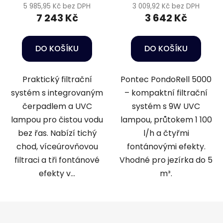
5 985,95 Kč bez DPH
3 009,92 Kč bez DPH
7 243 Kč
3 642 Kč
DO KOŠÍKU
DO KOŠÍKU
Praktický filtrační
Pontec PondoRell 5000
systém s integrovaným
– kompaktní filtrační
čerpadlem a UVC
systém s 9W UVC
lampou pro čistou vodu
lampou, průtokem 1 100
bez řas. Nabízí tichý
l/h a čtyřmi
chod, víceúrovňovou
fontánovými efekty.
filtraci a tři fontánové
Vhodné pro jezírka do 5
efekty v...
m³.
Z
á