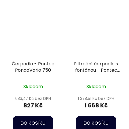
Čerpadlo - Pontec
Filtrační čerpadlo s
PondoVario 750
fontánou - Pontec
PonDuett 3000
Skladem
Skladem
683,47 Kč bez DPH
1 378,51 Kč bez DPH
827 Kč
1 668 Kč
DO KOŠÍKU
DO KOŠÍKU