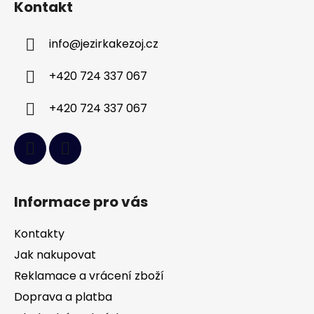
Kontakt
p
a
info
@
jezirkakezoj.cz
t
í
+420 724 337 067
+420 724 337 067
Informace pro vás
Kontakty
Jak nakupovat
Reklamace a vrácení zboží
Doprava a platba