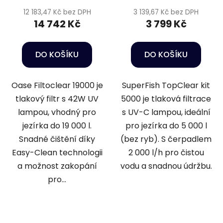
12 183,47 Kč bez DPH
3 139,67 Kč bez DPH
14 742 Kč
3 799 Kč
DO KOŠÍKU
DO KOŠÍKU
Oase Filtoclear 19000 je
SuperFish TopClear kit
tlakový filtr s 42W UV
5000 je tlaková filtrace
lampou, vhodný pro
s UV-C lampou, ideální
jezírka do 19 000 l.
pro jezírka do 5 000 l
Snadné čištění díky
(bez ryb). S čerpadlem
Easy-Clean technologii
2 000 l/h pro čistou
a možnost zakopání
vodu a snadnou údržbu.
pro...