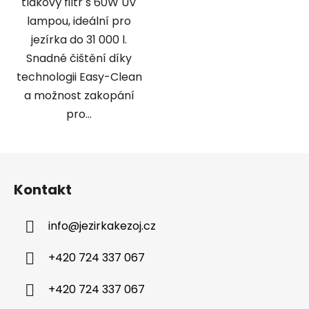
tlakový filtr s 60W UV
lampou, ideální pro
jezírka do 31 000 l.
Snadné čištění díky
technologii Easy-Clean
a možnost zakopání
pro...
Z
á
Kontakt
p
a
info
@
jezirkakezoj.cz
t
í
+420 724 337 067
+420 724 337 067