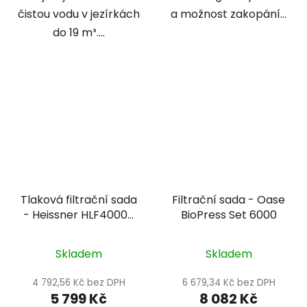
čistou vodu v jezírkách
a možnost zakopání...
do 19 m³....
Tlaková filtrační sada
Filtrační sada - Oase
- Heissner HLF4000-
BioPress Set 6000
00
Skladem
Skladem
4 792,56 Kč bez DPH
6 679,34 Kč bez DPH
5 799 Kč
8 082 Kč