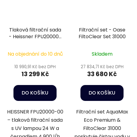
Tlaková filtrační sada
Filtrační set - Oase
- Heissner FPU20000-
FiltoClear Set 31000
00
Na objednání do 10 dnů
Skladem
10 990,91 Kč bez DPH
27 834,71 Kč bez DPH
13 299 Kč
33 680 Kč
DO KOŠÍKU
DO KOŠÍKU
HEISSNER FPU20000-00
Filtrační set AquaMax
– tlaková filtrační sada
Eco Premium &
s UV lampou 24 W a
FiltoClear 31000
čerpadlem 4 900 l/h
poskytuje čistou vodu v