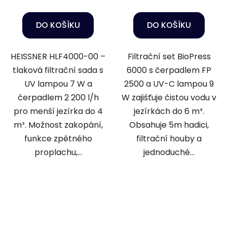
DO KOŠÍKU
DO KOŠÍKU
HEISSNER HLF4000-00 –
Filtrační set BioPress
tlaková filtrační sada s
6000 s čerpadlem FP
UV lampou 7 W a
2500 a UV-C lampou 9
čerpadlem 2 200 l/h
W zajišťuje čistou vodu v
pro menší jezírka do 4
jezírkách do 6 m³.
m³. Možnost zakopání,
Obsahuje 5m hadici,
funkce zpětného
filtrační houby a
proplachu,...
jednoduché...