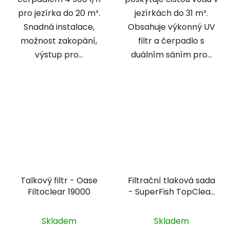
pro jezírka do 20 m³.
jezírkách do 31 m³.
Snadná instalace,
Obsahuje výkonný UV
možnost zakopání,
filtr a čerpadlo s
výstup pro...
duálním sáním pro...
Talkový filtr - Oase
Filtrační tlaková sada
Filtoclear 19000
- SuperFish TopClear
kit 5000
Skladem
Skladem