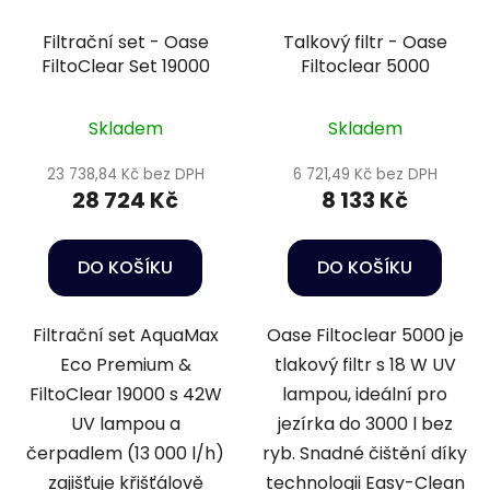
Filtrační set - Oase
Talkový filtr - Oase
FiltoClear Set 19000
Filtoclear 5000
Skladem
Skladem
23 738,84 Kč bez DPH
6 721,49 Kč bez DPH
28 724 Kč
8 133 Kč
DO KOŠÍKU
DO KOŠÍKU
Filtrační set AquaMax
Oase Filtoclear 5000 je
Eco Premium &
tlakový filtr s 18 W UV
FiltoClear 19000 s 42W
lampou, ideální pro
UV lampou a
jezírka do 3000 l bez
čerpadlem (13 000 l/h)
ryb. Snadné čištění díky
zajišťuje křišťálově
technologii Easy-Clean