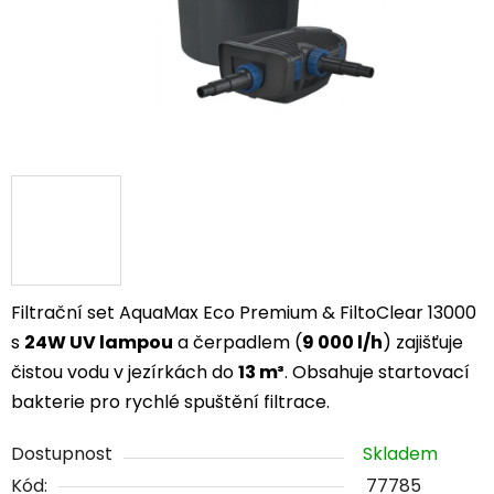
Filtrační set AquaMax Eco Premium & FiltoClear 13000
s
24W UV lampou
a čerpadlem (
9 000 l/h
) zajišťuje
čistou vodu v jezírkách do
13 m³
. Obsahuje startovací
bakterie pro rychlé spuštění filtrace.
Dostupnost
Skladem
Kód:
77785