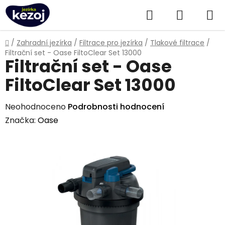
Přejít
Hledat
NÁKUPN
na
obsah
KOŠÍK
Domů
/
Zahradní jezírka
/
Filtrace pro jezírka
/
Tlakové filtrace
/
Filtrační set - Oase FiltoClear Set 13000
Filtrační set - Oase
FiltoClear Set 13000
Průměrné
Neohodnoceno
Podrobnosti hodnocení
hodnocení
Značka:
Oase
produktu
je
0,0
z
5
hvězdiček.