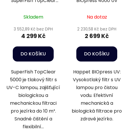
SuperFish TopClear
BIOpress 4000 UV
10000
Skladem
Na dotaz
3 552,89 Kč bez DPH
2 230,58 Kč bez DPH
4 299 Kč
2 699 Kč
DO KOŠÍKU
DO KOŠÍKU
SuperFish TopClear
Happet BIOpress UV:
5000 je tlakový filtr s
Vysokotlaký filtr s UV
UV-C lampou, zajišťující
lampou pro čistou
biologickou a
vodu. Efektivní
mechanickou filtraci
mechanická a
pro jezírka do 10 m³.
biologická filtrace pro
Snadné čištění a
zdravé jezírko.
flexibilní...