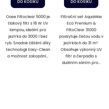
DO KOŠÍKU
DO KOŠÍKU
Oase Filtoclear 5000 je
Filtrační set AquaMax
tlakový filtr s 18 W UV
Eco Premium &
lampou, ideální pro
FiltoClear 31000
jezírka do 3000 l bez
poskytuje čistou vodu v
ryb. Snadné čištění díky
jezírkách do 31 m³.
technologii Easy-Clean
Obsahuje výkonný UV
a možnost zakopání...
filtr a čerpadlo s
duálním sáním pro...