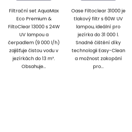
Filtrační set AquaMax
Oase Filtoclear 31000 je
Eco Premium &
tlakový filtr s 60W UV
FiltoClear 13000 s 24W
lampou, ideální pro
UV lampou a
jezírka do 31 000 l.
čerpadlem (9 000 l/h)
Snadné čištění díky
zajišťuje čistou vodu v
technologii Easy-Clean
jezírkách do 13 m³.
a možnost zakopání
Obsahuje...
pro...