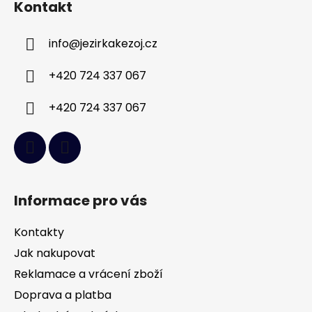
Kontakt
p
a
info
@
jezirkakezoj.cz
t
í
+420 724 337 067
+420 724 337 067
Informace pro vás
Kontakty
Jak nakupovat
Reklamace a vrácení zboží
Doprava a platba