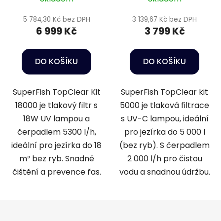
5 784,30 Kč bez DPH
3 139,67 Kč bez DPH
6 999 Kč
3 799 Kč
DO KOŠÍKU
DO KOŠÍKU
SuperFish TopClear Kit
SuperFish TopClear kit
18000 je tlakový filtr s
5000 je tlaková filtrace
18W UV lampou a
s UV-C lampou, ideální
čerpadlem 5300 l/h,
pro jezírka do 5 000 l
ideální pro jezírka do 18
(bez ryb). S čerpadlem
m³ bez ryb. Snadné
2 000 l/h pro čistou
čištění a prevence řas.
vodu a snadnou údržbu.
Z
á