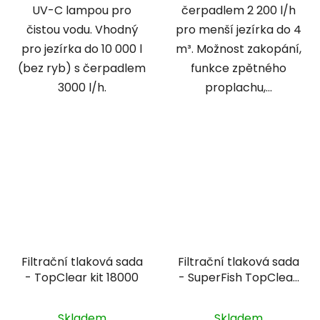
UV-C lampou pro
čerpadlem 2 200 l/h
čistou vodu. Vhodný
pro menší jezírka do 4
pro jezírka do 10 000 l
m³. Možnost zakopání,
(bez ryb) s čerpadlem
funkce zpětného
3000 l/h.
proplachu,...
Filtrační tlaková sada
Filtrační tlaková sada
- TopClear kit 18000
- SuperFish TopClear
kit 5000
Skladem
Skladem