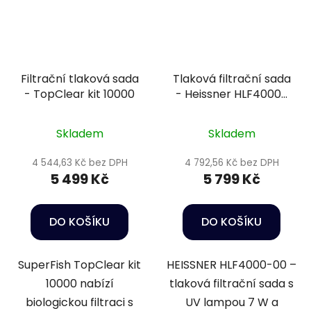
Filtrační tlaková sada
Tlaková filtrační sada
- TopClear kit 10000
- Heissner HLF4000-
00
Skladem
Skladem
4 544,63 Kč bez DPH
4 792,56 Kč bez DPH
5 499 Kč
5 799 Kč
DO KOŠÍKU
DO KOŠÍKU
SuperFish TopClear kit
HEISSNER HLF4000-00 –
10000 nabízí
tlaková filtrační sada s
biologickou filtraci s
UV lampou 7 W a