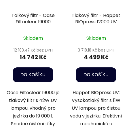
Talkový filtr - Oase
Tlakový filtr - Happet
Filtoclear 19000
BIOpress 12000 UV
Skladem
Skladem
12 183,47 Kč bez DPH
3 718,18 Kč bez DPH
14 742 Kč
4 499 Kč
DO KOŠÍKU
DO KOŠÍKU
Oase Filtoclear 19000 je
Happet BIOpress UV:
tlakový filtr s 42W UV
Vysokotlaký filtr s 11W
lampou, vhodný pro
UV lampou pro čistou
jezírka do 19 000 l.
vodu v jezírku. Efektivní
Snadné čištění díky
mechanická a