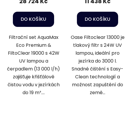
28 724 Kč
11 438 Kč
DO KOŠÍKU
DO KOŠÍKU
Filtrační set AquaMax
Oase Filtoclear 13000 je
Eco Premium &
tlakový filtr s 24W UV
FiltoClear 19000 s 42W
lampou, ideální pro
UV lampou a
jezírka do 3000 l.
čerpadlem (13 000 l/h)
Snadné čištění s Easy-
zajišťuje křišťálově
Clean technologií a
čistou vodu v jezírkách
možnost zapuštění do
do 19 m³....
země...