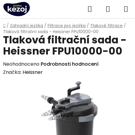
Přejít
Hledat
NÁKUPN
na
obsah
KOŠÍK
Domů
/
Zahradní jezírka
/
Filtrace pro jezírka
/
Tlakové filtrace
/
Tlaková filtrační sada - Heissner FPU10000-00
Tlaková filtrační sada -
Heissner FPU10000-00
Průměrné
Neohodnoceno
Podrobnosti hodnocení
hodnocení
Značka:
Heissner
produktu
je
0,0
z
5
hvězdiček.