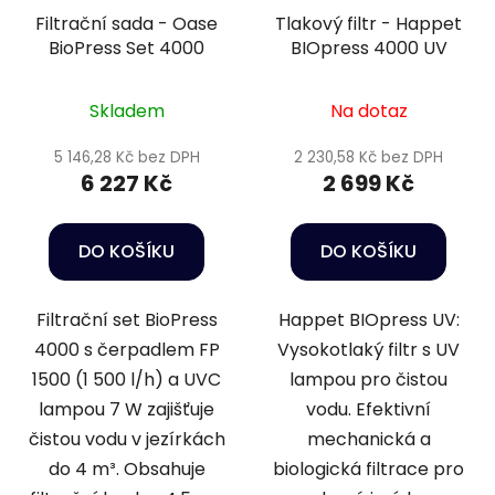
Filtrační sada - Oase
Tlakový filtr - Happet
BioPress Set 4000
BIOpress 4000 UV
Skladem
Na dotaz
5 146,28 Kč bez DPH
2 230,58 Kč bez DPH
6 227 Kč
2 699 Kč
DO KOŠÍKU
DO KOŠÍKU
Filtrační set BioPress
Happet BIOpress UV:
4000 s čerpadlem FP
Vysokotlaký filtr s UV
1500 (1 500 l/h) a UVC
lampou pro čistou
lampou 7 W zajišťuje
vodu. Efektivní
čistou vodu v jezírkách
mechanická a
do 4 m³. Obsahuje
biologická filtrace pro