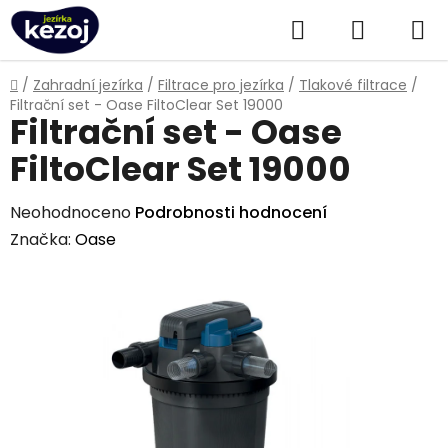
Přejít
Hledat
NÁKUPN
na
obsah
KOŠÍK
Domů
/
Zahradní jezírka
/
Filtrace pro jezírka
/
Tlakové filtrace
/
Filtrační set - Oase FiltoClear Set 19000
Filtrační set - Oase
FiltoClear Set 19000
Průměrné
Neohodnoceno
Podrobnosti hodnocení
hodnocení
Značka:
Oase
produktu
je
0,0
z
5
hvězdiček.