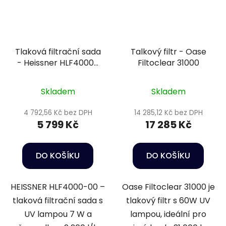
Tlaková filtrační sada
Talkový filtr - Oase
- Heissner HLF4000-
Filtoclear 31000
00
Skladem
Skladem
4 792,56 Kč bez DPH
14 285,12 Kč bez DPH
5 799 Kč
17 285 Kč
DO KOŠÍKU
DO KOŠÍKU
HEISSNER HLF4000-00 –
Oase Filtoclear 31000 je
tlaková filtrační sada s
tlakový filtr s 60W UV
UV lampou 7 W a
lampou, ideální pro