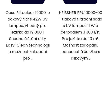
Oase Filtoclear 19000 je
HEISSNER FPU10000-00
tlakový filtr s 42W UV
– tlaková filtrační sada
lampou, vhodný pro
s UV lampou 11 W a
jezírka do 19 000 l.
čerpadlem 3 300 l/h.
Snadné čištění díky
Pro jezírka do 10 m³.
Easy-Clean technologii
Možnost zakopání,
a možnost zakopání
jednoduchá údržba s
pro...
klikovým...