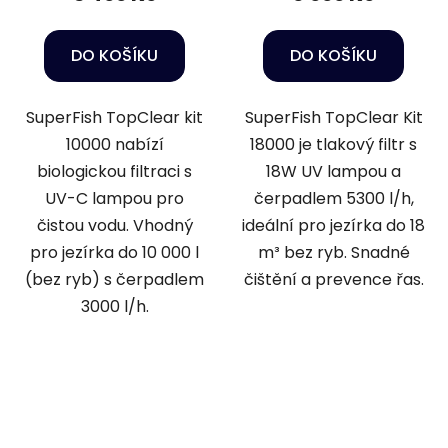
DO KOŠÍKU
DO KOŠÍKU
SuperFish TopClear kit
SuperFish TopClear Kit
10000 nabízí
18000 je tlakový filtr s
biologickou filtraci s
18W UV lampou a
UV-C lampou pro
čerpadlem 5300 l/h,
čistou vodu. Vhodný
ideální pro jezírka do 18
pro jezírka do 10 000 l
m³ bez ryb. Snadné
(bez ryb) s čerpadlem
čištění a prevence řas.
3000 l/h.