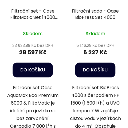
Filtrační set - Oase
Filtrační sada - Oase
FiltoMatic Set 14000
BioPress Set 4000
OC
Skladem
Skladem
23 633,88 Kč bez DPH
5 146,28 Kč bez DPH
28 597 Kč
6 227 Kč
DO KOŠÍKU
DO KOŠÍKU
Filtrační set Oase
Filtrační set BioPress
AquaMax Eco Premium
4000 s čerpadlem FP
6000 & FiltoMatic je
1500 (1 500 l/h) a UVC
ideální pro jezírka s i
lampou 7 W zajišťuje
bez zarybnění.
čistou vodu v jezírkách
Čerpadlo 7 000 l/h s
do 4 m³. Obsahuje