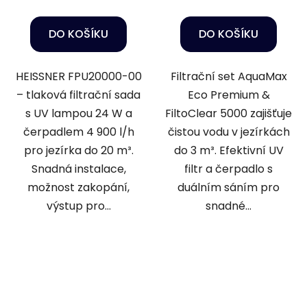
DO KOŠÍKU
DO KOŠÍKU
HEISSNER FPU20000-00
Filtrační set AquaMax
– tlaková filtrační sada
Eco Premium &
s UV lampou 24 W a
FiltoClear 5000 zajišťuje
čerpadlem 4 900 l/h
čistou vodu v jezírkách
pro jezírka do 20 m³.
do 3 m³. Efektivní UV
Snadná instalace,
filtr a čerpadlo s
možnost zakopání,
duálním sáním pro
výstup pro...
snadné...