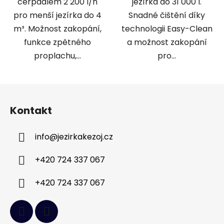
čerpadlem 2 200 l/h
jezírka do 31 000 l.
pro menší jezírka do 4
Snadné čištění díky
m³. Možnost zakopání,
technologii Easy-Clean
funkce zpětného
a možnost zakopání
proplachu,...
pro...
Z
á
Kontakt
p
a
info
@
jezirkakezoj.cz
t
í
+420 724 337 067
+420 724 337 067