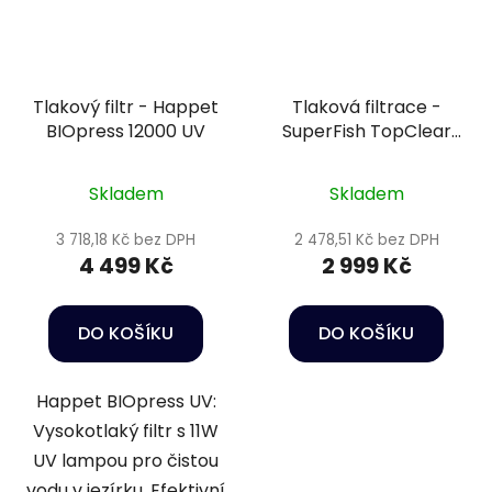
Tlakový filtr - Happet
Tlaková filtrace -
BIOpress 12000 UV
SuperFish TopClear
5000
Skladem
Skladem
3 718,18 Kč bez DPH
2 478,51 Kč bez DPH
4 499 Kč
2 999 Kč
DO KOŠÍKU
DO KOŠÍKU
Happet BIOpress UV:
Vysokotlaký filtr s 11W
UV lampou pro čistou
vodu v jezírku. Efektivní