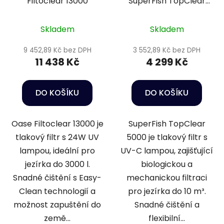
Filtoclear 13000
SuperFish TopClear
10000
Skladem
Skladem
9 452,89 Kč bez DPH
3 552,89 Kč bez DPH
11 438 Kč
4 299 Kč
DO KOŠÍKU
DO KOŠÍKU
Oase Filtoclear 13000 je
SuperFish TopClear
tlakový filtr s 24W UV
5000 je tlakový filtr s
lampou, ideální pro
UV-C lampou, zajišťující
jezírka do 3000 l.
biologickou a
Snadné čištění s Easy-
mechanickou filtraci
Clean technologií a
pro jezírka do 10 m³.
možnost zapuštění do
Snadné čištění a
země...
flexibilní...