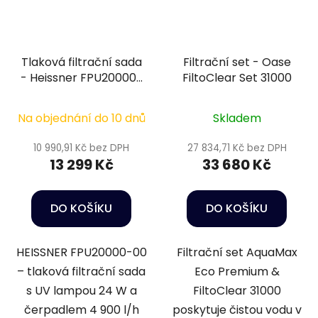
Tlaková filtrační sada
Filtrační set - Oase
- Heissner FPU20000-
FiltoClear Set 31000
00
Na objednání do 10 dnů
Skladem
10 990,91 Kč bez DPH
27 834,71 Kč bez DPH
13 299 Kč
33 680 Kč
DO KOŠÍKU
DO KOŠÍKU
HEISSNER FPU20000-00
Filtrační set AquaMax
– tlaková filtrační sada
Eco Premium &
s UV lampou 24 W a
FiltoClear 31000
čerpadlem 4 900 l/h
poskytuje čistou vodu v