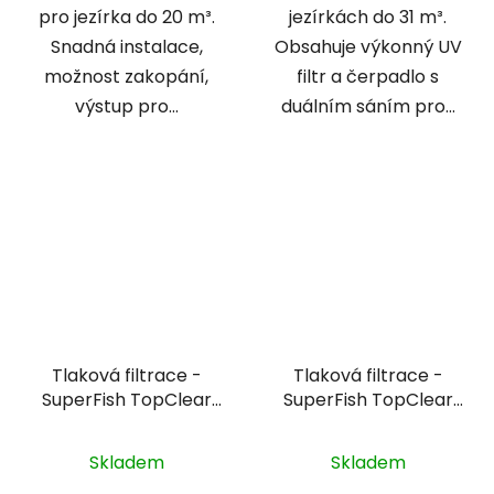
pro jezírka do 20 m³.
jezírkách do 31 m³.
Snadná instalace,
Obsahuje výkonný UV
možnost zakopání,
filtr a čerpadlo s
výstup pro...
duálním sáním pro...
Tlaková filtrace -
Tlaková filtrace -
SuperFish TopClear
SuperFish TopClear
10000
15000
Skladem
Skladem