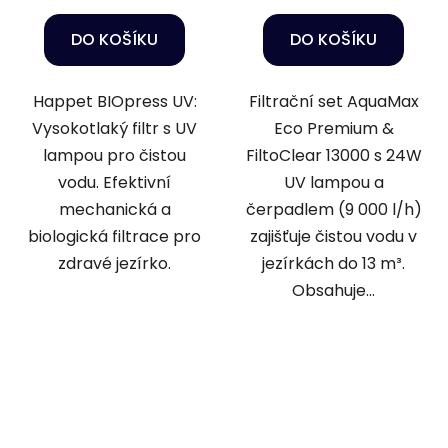
DO KOŠÍKU
DO KOŠÍKU
Happet BIOpress UV:
Filtrační set AquaMax
Vysokotlaký filtr s UV
Eco Premium &
lampou pro čistou
FiltoClear 13000 s 24W
vodu. Efektivní
UV lampou a
mechanická a
čerpadlem (9 000 l/h)
biologická filtrace pro
zajišťuje čistou vodu v
zdravé jezírko.
jezírkách do 13 m³.
Obsahuje...