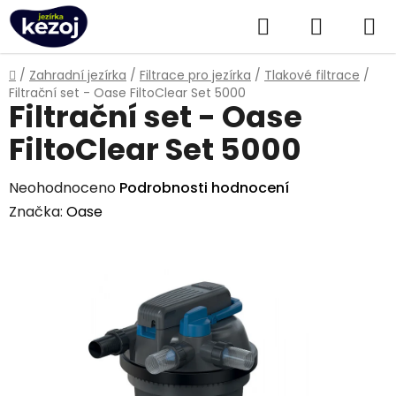
Přejít
Hledat
NÁKUPN
na
obsah
KOŠÍK
Domů
/
Zahradní jezírka
/
Filtrace pro jezírka
/
Tlakové filtrace
/
Filtrační set - Oase FiltoClear Set 5000
Filtrační set - Oase
FiltoClear Set 5000
Průměrné
Neohodnoceno
Podrobnosti hodnocení
hodnocení
Značka:
Oase
produktu
je
0,0
z
5
hvězdiček.