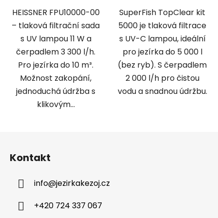
HEISSNER FPU10000-00
SuperFish TopClear kit
– tlaková filtrační sada
5000 je tlaková filtrace
s UV lampou 11 W a
s UV-C lampou, ideální
čerpadlem 3 300 l/h.
pro jezírka do 5 000 l
Pro jezírka do 10 m³.
(bez ryb). S čerpadlem
Možnost zakopání,
2 000 l/h pro čistou
jednoduchá údržba s
vodu a snadnou údržbu.
klikovým...
Z
á
Kontakt
p
a
info
@
jezirkakezoj.cz
t
í
+420 724 337 067