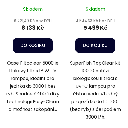
Skladem
Skladem
6 721,49 Kč bez DPH
4 544,63 Kč bez DPH
8 133 Kč
5 499 Kč
DO KOŠÍKU
DO KOŠÍKU
Oase Filtoclear 5000 je
SuperFish TopClear kit
tlakový filtr s 18 W UV
10000 nabízí
lampou, ideální pro
biologickou filtraci s
jezírka do 3000 l bez
UV-C lampou pro
ryb. Snadné čištění díky
čistou vodu. Vhodný
technologii Easy-Clean
pro jezírka do 10 000 l
a možnost zakopání...
(bez ryb) s čerpadlem
3000 l/h.