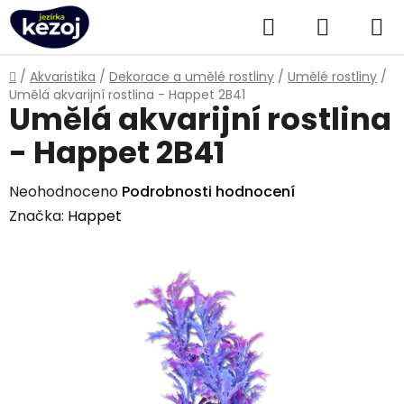
Přejít
Hledat
NÁKUPN
na
obsah
KOŠÍK
Domů
/
Akvaristika
/
Dekorace a umělé rostliny
/
Umělé rostliny
/
Umělá akvarijní rostlina - Happet 2B41
Umělá akvarijní rostlina
- Happet 2B41
Průměrné
Neohodnoceno
Podrobnosti hodnocení
hodnocení
Značka:
Happet
produktu
je
0,0
z
5
hvězdiček.