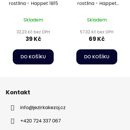
rostlina - Happet 1B15
rostlina - Happet
2B37
Skladem
Skladem
32,23 Kč bez DPH
57,02 Kč bez DPH
39 Kč
69 Kč
DO KOŠÍKU
DO KOŠÍKU
Z
á
Kontakt
p
a
info
@
jezirkakezoj.cz
t
í
+420 724 337 067