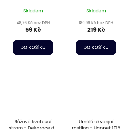
6F36
Skladem
Skladem
48,76 Kč bez DPH
180,99 Kč bez DPH
59 Kč
219 Kč
DO KOŠÍKU
DO KOŠÍKU
Růžově kvetoucí
Umělá akvarijní
strom - Dekorace do
rostlina - Happet 1F15