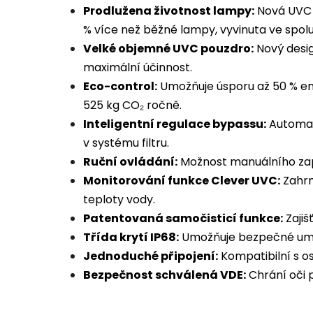
Prodlužena životnost lampy:
Nová UVC l
% více než běžné lampy, vyvinuta ve spolup
Velké objemné UVC pouzdro:
Nový desig
maximální účinnost.
Eco-control:
Umožňuje úsporu až 50 % ene
525 kg CO₂ ročně.
Inteligentní regulace bypassu:
Automat
v systému filtru.
Ruční ovládání:
Možnost manuálního zapn
Monitorování funkce Clever UVC:
Zahrn
teploty vody.
Patentovaná samočisticí funkce:
Zajiš
Třída krytí IP68:
Umožňuje bezpečné umís
Jednoduché připojení:
Kompatibilní s os
Bezpečnost schválená VDE:
Chrání oči 