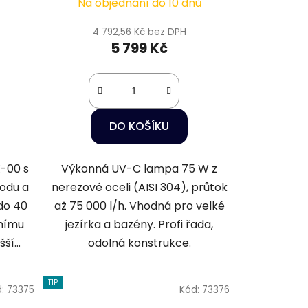
Na objednání do 10 dnů
4 792,56 Kč bez DPH
5 799 Kč
DO KOŠÍKU
-00 s
Výkonná UV-C lampa 75 W z
vodu a
nerezové oceli (AISI 304), průtok
 do 40
až 75 000 l/h. Vhodná pro velké
řnímu
jezírka a bazény. Profi řada,
í...
odolná konstrukce.
TIP
d:
73375
Kód:
73376