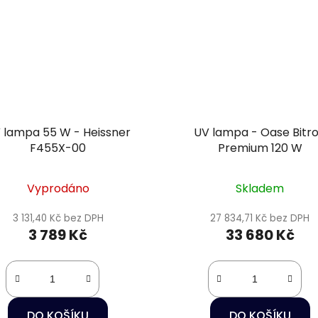
 lampa 55 W - Heissner
UV lampa - Oase Bitr
F455X-00
Premium 120 W
Vyprodáno
Skladem
3 131,40 Kč bez DPH
27 834,71 Kč bez DPH
3 789 Kč
33 680 Kč
DO KOŠÍKU
DO KOŠÍKU