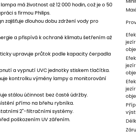
Mini
ampa má životnost až 12 000 hodin, což je o 50
Maxi
ráci s firmou Philips.
n zajišťuje dlouhou dobu zdržení vody pro
Prov
Efek
rgie a přispívá k ochraně klimatu šetřením až
jezí
obj
icky upravuje průtok podle kapacity čerpadla
Efek
jezí
utí a vypnutí UVC jednotky stiskem tlačítka.
obj
uje kontrolku výměny lampy a monitorování
Efek
jezí
ťuje stálou účinnost bez časté údržby.
obj
tění přímo na břehu rybníka.
Příp
tatními 2"-filtračními systémy.
výs
před poškozením UV zářením.
Délk
Zár