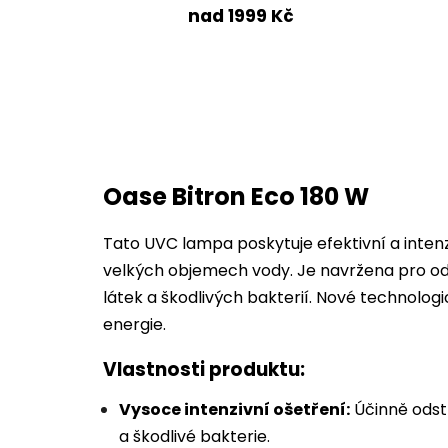
nad 1999 Kč
Oase Bitron Eco 180 W
Tato UVC lampa poskytuje efektivní a intenzi
velkých objemech vody. Je navržena pro o
látek a škodlivých bakterií. Nové technologic
energie.
Vlastnosti produktu:
Vysoce intenzivní ošetření:
Účinně odst
a škodlivé bakterie.