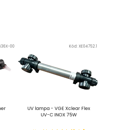
436X-00
Kód:
XE04752.1
ner
UV lampa - VGE Xclear Flex
UV-C INOX 75W