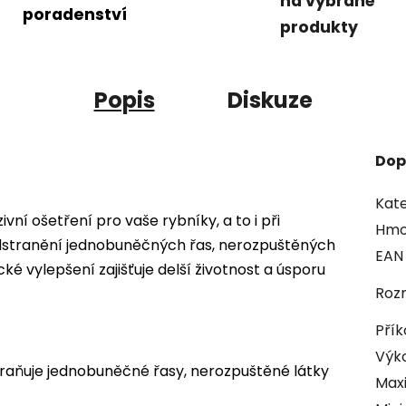
na vybrané
poradenství
produkty
Popis
Diskuze
Dop
Kate
vní ošetření pro vaše rybníky, a to i při
Hmo
dstranění jednobuněčných řas, nerozpuštěných
EAN
ké vylepšení zajišťuje delší životnost a úsporu
Rozm
Přík
Výk
raňuje jednobuněčné řasy, nerozpuštěné látky
Maxi