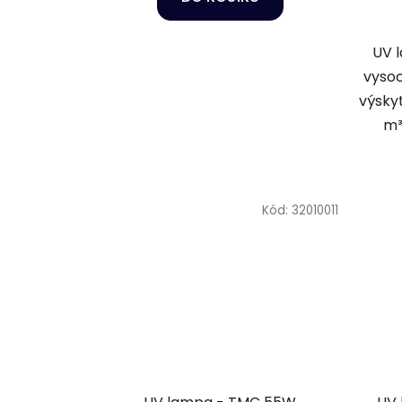
UV 
vysoc
výskyt
m³
Kód:
32010011