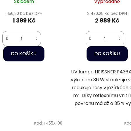
Skladem
Vyprodáno
1 156,20 Kč bez DPH
2 470,25 Kč bez DPH
1 399 Kč
2 989 Kč
DO KOŠÍKU
DO KOŠÍKU
UV lampa HEISSNER F436X
výkonem 36 W sterilizuje 
redukuje řasy v jezírkách
m³. Díky reflexnímu vnit
povrchu má až o 35 % vyšš
Kód:
F455X-00
Kó