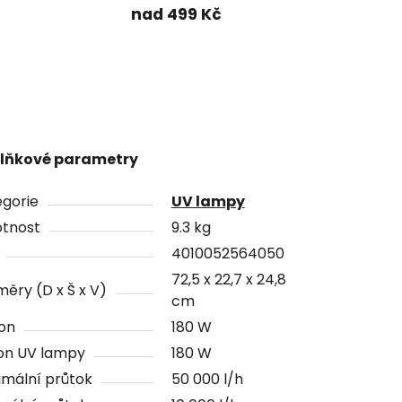
nad 499 Kč
lňkové parametry
gorie
UV lampy
tnost
9.3 kg
4010052564050
72,5 x 22,7 x 24,8
ěry (D x Š x V)
cm
on
180 W
on UV lampy
180 W
mální průtok
50 000 l/h