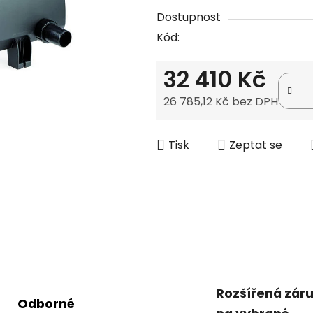
produktu
Dostupnost
je
Kód:
0,0
z
32 410 Kč
5
hvězdiček.
26 785,12 Kč bez DPH
Měrná cena:
Tisk
Zeptat se
Rozšířená zár
Odborné