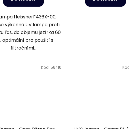
lampa HeissnerF436X-00,
e výkonná UV lampa proti
u řas, do objemu jezírka 60
, optimální pro použití s
filtračními...
Kód:
56410
Kó