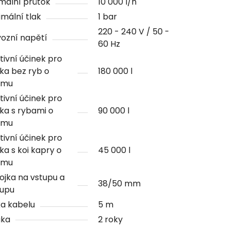
mální průtok
10 000 l/h
mální tlak
1 bar
220 - 240 V / 50 -
ozní napětí
60 Hz
tivní účinek pro
rka bez ryb o
180 000 l
emu
tivní účinek pro
rka s rybami o
90 000 l
emu
tivní účinek pro
rka s koi kapry o
45 000 l
emu
ojka na vstupu a
38/50 mm
tupu
a kabelu
5 m
uka
2 roky