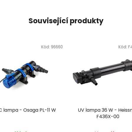
Související produkty
Kód:
96660
Kód:
F
 lampa - Osaga PL-11 W
UV lampa 36 W - Heiss
F436X-00