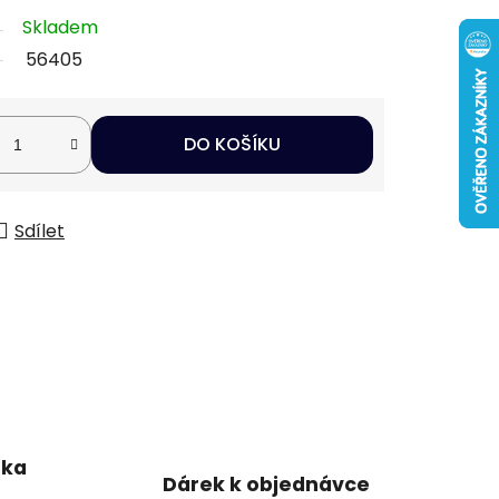
Skladem
56405
DO KOŠÍKU
Sdílet
uka
Dárek k objednávce