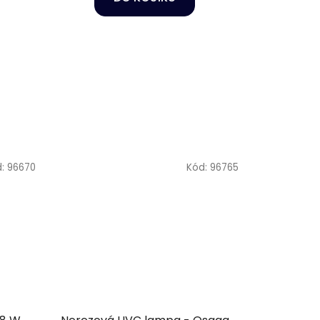
d:
96670
Kód:
96765