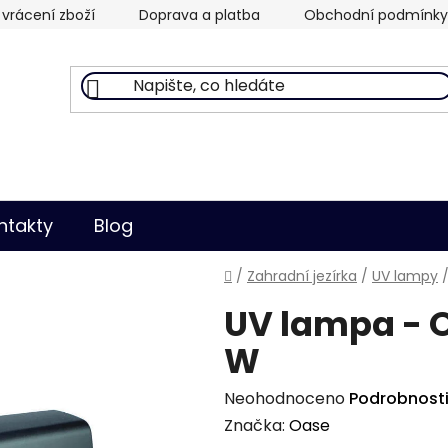
vrácení zboží
Doprava a platba
Obchodní podmínky
ntakty
Blog
Domů
/
Zahradní jezírka
/
UV lampy
UV lampa - O
W
Průměrné
Neohodnoceno
Podrobnost
hodnocení
Značka:
Oase