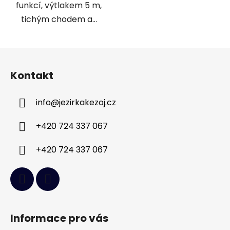
funkcí, výtlakem 5 m,
tichým chodem a...
Z
á
Kontakt
p
a
info
@
jezirkakezoj.cz
t
í
+420 724 337 067
+420 724 337 067
Informace pro vás