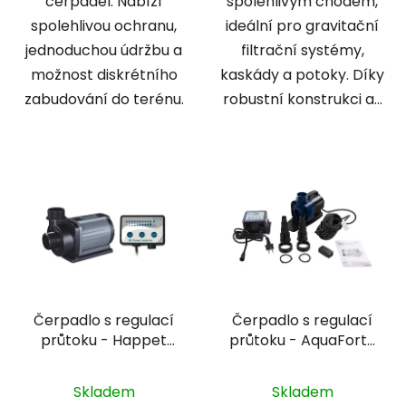
čerpadel. Nabízí
spolehlivým chodem,
spolehlivou ochranu,
ideální pro gravitační
jednoduchou údržbu a
filtrační systémy,
možnost diskrétního
kaskády a potoky. Díky
zabudování do terénu.
robustní konstrukci a...
Čerpadlo s regulací
Čerpadlo s regulací
průtoku - Happet
průtoku - AquaForte
DCS-9000
Prime Vario 22000 s
Wi-Fi
Skladem
Skladem