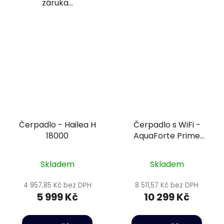
záruka...
Čerpadlo - Hailea H
Čerpadlo s WiFi -
18000
AquaForte Prime
Vario 10000
Skladem
Skladem
4 957,85 Kč bez DPH
8 511,57 Kč bez DPH
5 999 Kč
10 299 Kč