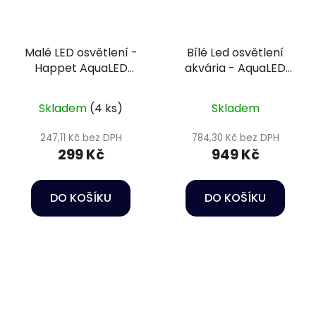
Malé LED osvětlení -
Bílé Led osvětlení
Happet AquaLED
akvária - AquaLED
Nano White 7W
lamp 23W/74cm LB25
Skladem
(4 ks)
Skladem
247,11 Kč bez DPH
784,30 Kč bez DPH
299 Kč
949 Kč
DO KOŠÍKU
DO KOŠÍKU