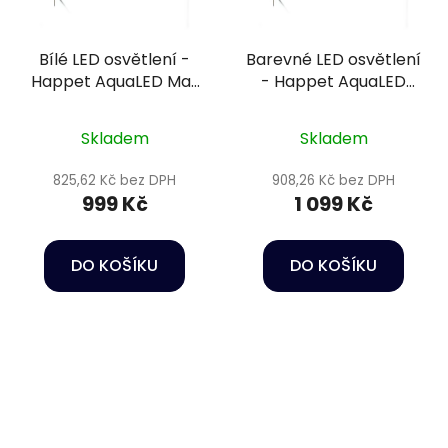
Bílé LED osvětlení -
Barevné LED osvětlení
Happet AquaLED Max
- Happet AquaLED
White 15W/40cm
Max Color 15W/40cm
Skladem
Skladem
825,62 Kč bez DPH
908,26 Kč bez DPH
999 Kč
1 099 Kč
DO KOŠÍKU
DO KOŠÍKU