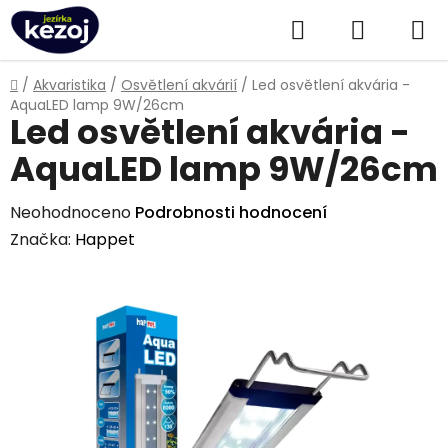
Přejít
Hledat
NÁKUPN
na
obsah
KOŠÍK
Domů
/
Akvaristika
/
Osvětlení akvárií
/
Led osvětlení akvária -
AquaLED lamp 9W/26cm
Led osvětlení akvária -
AquaLED lamp 9W/26cm
Průměrné
Neohodnoceno
Podrobnosti hodnocení
hodnocení
Značka:
Happet
produktu
je
0,0
z
5
hvězdiček.