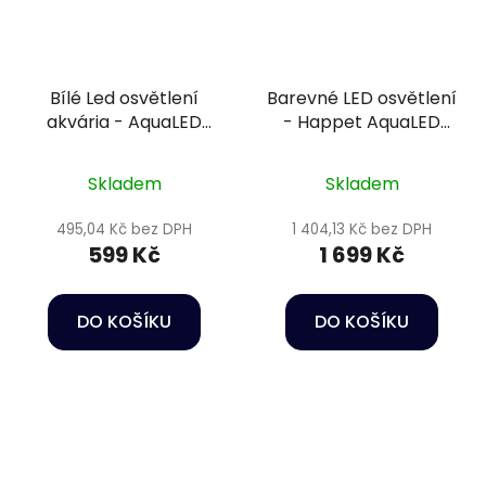
Bílé Led osvětlení
Barevné LED osvětlení
akvária - AquaLED
- Happet AquaLED
lamp 11W/36cm
Max Color 39W/80cm
Skladem
Skladem
495,04 Kč bez DPH
1 404,13 Kč bez DPH
599 Kč
1 699 Kč
DO KOŠÍKU
DO KOŠÍKU