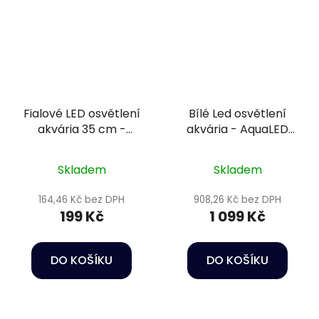
Fialové LED osvětlení
Bílé Led osvětlení
akvária 35 cm -
akvária - AquaLED
Happet AquaLED
lamp 27W/94cm LB26
Skladem
Skladem
164,46 Kč bez DPH
908,26 Kč bez DPH
199 Kč
1 099 Kč
DO KOŠÍKU
DO KOŠÍKU