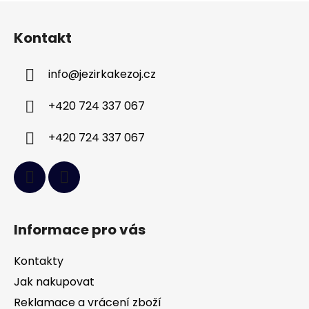
Z
á
Kontakt
p
a
info
@
jezirkakezoj.cz
t
í
+420 724 337 067
+420 724 337 067
Informace pro vás
Kontakty
Jak nakupovat
Reklamace a vrácení zboží