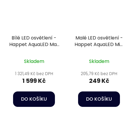
Bílé LED osvětlení -
Malé LED osvětlení -
Happet AquaLED Max
Happet AquaLED Mini
White 39W/80cm
White 6W
Skladem
Skladem
1 321,49 Kč bez DPH
205,79 Kč bez DPH
1 599 Kč
249 Kč
DO KOŠÍKU
DO KOŠÍKU