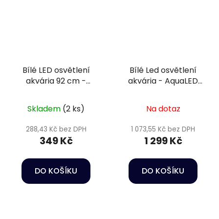
Bílé LED osvětlení
Bílé Led osvětlení
akvária 92 cm -
akvária - AquaLED
Happet AquaLED
lamp 32W/112cm LB28
Skladem
(2 ks)
Na dotaz
288,43 Kč bez DPH
1 073,55 Kč bez DPH
349 Kč
1 299 Kč
DO KOŠÍKU
DO KOŠÍKU