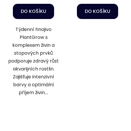
DO KOŠÍKU
DO KOŠÍKU
Týdenní hnojivo
PlantGrow s
komplexem živin a
stopových prvků
podporuje zdravý růst
akvarijních rostlin.
Zajišťuje intenzivní
barvy a optimální
příjem živin....