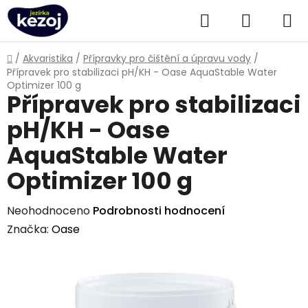
Přejít
Hledat
NÁKUPN
na
obsah
KOŠÍK
Domů
/
Akvaristika
/
Přípravky pro čištění a úpravu vody
/
Přípravek pro stabilizaci pH/KH - Oase AquaStable Water
Optimizer 100 g
Přípravek pro stabilizaci
pH/KH - Oase
AquaStable Water
Optimizer 100 g
Průměrné
Neohodnoceno
Podrobnosti hodnocení
hodnocení
Značka:
Oase
produktu
je
0,0
z