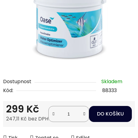
5
hvězdiček.
Dostupnost
Skladem
Kód:
88333
299 Kč
DO KOŠÍKU
247,11 Kč bez DPH
Měrná cena:
Tisk
Zeptat se
Sdílet