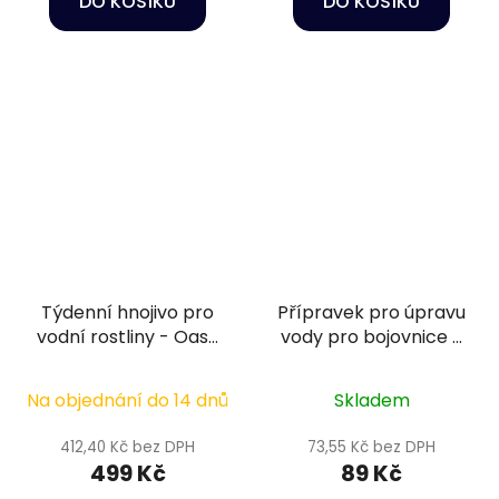
DO KOŠÍKU
DO KOŠÍKU
Týdenní hnojivo pro
Přípravek pro úpravu
vodní rostliny - Oase
vody pro bojovnice -
PlantGrow Weekly
Sera Betta aquatan
Fertilizer 500 ml
50 ml
Na objednání do 14 dnů
Skladem
412,40 Kč bez DPH
73,55 Kč bez DPH
499 Kč
89 Kč