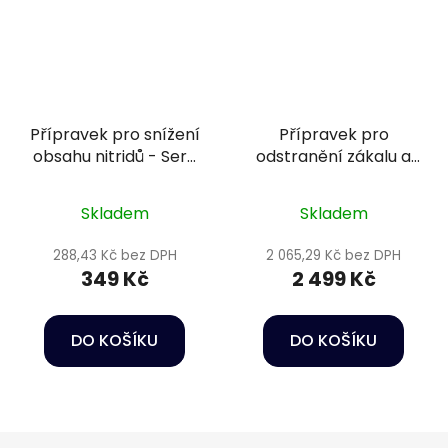
Přípravek pro snížení
Přípravek pro
obsahu nitridů - Sera
odstranění zákalu a
Nitrit-minus 250 ml
fosfátů - Sera
Phosvec-clear 5 l
Skladem
Skladem
288,43 Kč bez DPH
2 065,29 Kč bez DPH
349 Kč
2 499 Kč
DO KOŠÍKU
DO KOŠÍKU
Z