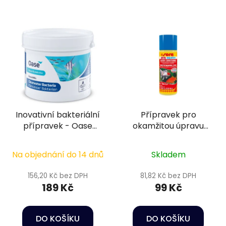
Inovativní bakteriální
Přípravek pro
přípravek - Oase
okamžitou úpravu
BoostMix Clearwater
vody z vodovodu -
Bacteria 100 g
Sera Goldy aquatan
Na objednání do 14 dnů
Skladem
50 ml
156,20 Kč bez DPH
81,82 Kč bez DPH
189 Kč
99 Kč
DO KOŠÍKU
DO KOŠÍKU