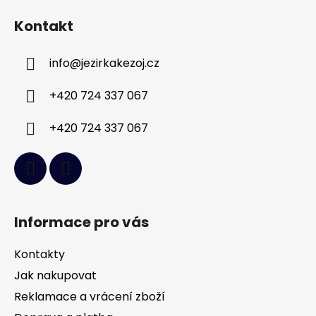
á
Kontakt
p
a
info
@
jezirkakezoj.cz
t
í
+420 724 337 067
+420 724 337 067
Informace pro vás
Kontakty
Jak nakupovat
Reklamace a vrácení zboží