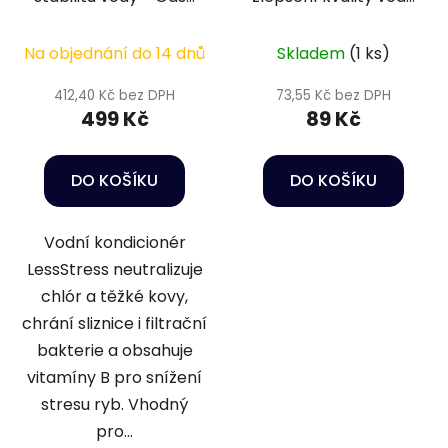
LessStress Water
a podmínek pro ryby
Conditioner 1 l
- Sera Aquatan 50 ml
Na objednání do 14 dnů
Skladem
(1 ks)
412,40 Kč bez DPH
73,55 Kč bez DPH
499 Kč
89 Kč
DO KOŠÍKU
DO KOŠÍKU
Vodní kondicionér
LessStress neutralizuje
chlór a těžké kovy,
chrání sliznice i filtrační
bakterie a obsahuje
vitamíny B pro snížení
stresu ryb. Vhodný
pro...