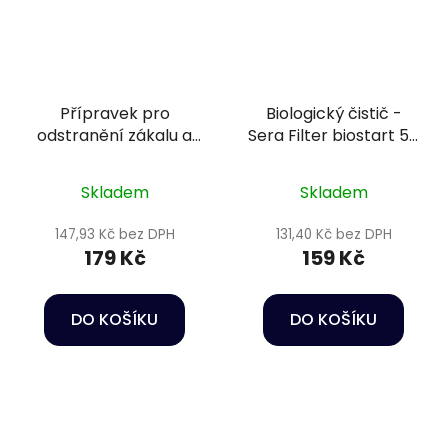
Přípravek pro
Biologický čistič -
odstranění zákalu a
Sera Filter biostart 50
fosfátů - Sera
ml
Phosvec-clear 100 ml
Skladem
Skladem
147,93 Kč bez DPH
131,40 Kč bez DPH
179 Kč
159 Kč
DO KOŠÍKU
DO KOŠÍKU