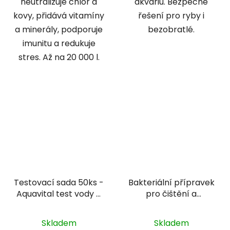
neutralizuje chlór a
akváriu. Bezpečné
kovy, přidává vitamíny
řešení pro ryby i
a minerály, podporuje
bezobratlé.
imunitu a redukuje
stres. Až na 20 000 l.
Testovací sada 50ks -
Bakteriální přípravek
Aquavital test vody 6
pro čištění a
v 1
odstranění škodlivých
látek - Sera Bio
Skladem
Skladem
nitrivec 2,5 l