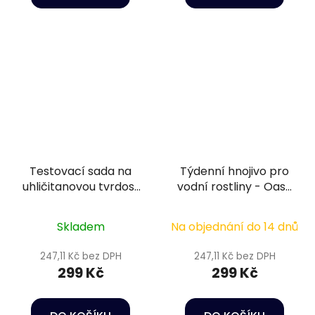
Testovací sada na
Týdenní hnojivo pro
uhličitanovou tvrdost
vodní rostliny - Oase
vody - Colombo KH
PlantGrow Weekly
test
Fertilizer 250 ml
Skladem
Na objednání do 14 dnů
247,11 Kč bez DPH
247,11 Kč bez DPH
299 Kč
299 Kč