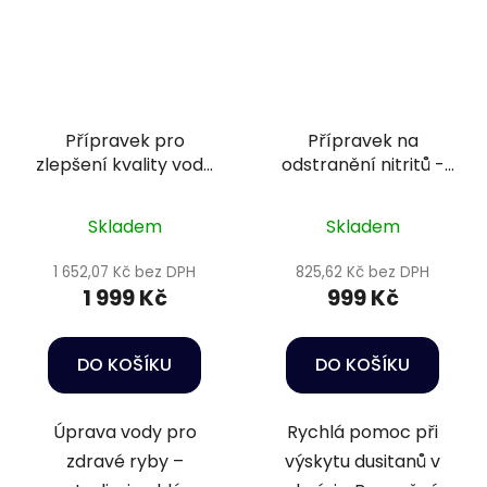
Přípravek pro
Přípravek na
zlepšení kvality vody
odstranění nitritů -
a podmínek pro ryby
Nitrit-minus 2,5 l
- Sera Aquatan 5 l
Skladem
Skladem
1 652,07 Kč bez DPH
825,62 Kč bez DPH
1 999 Kč
999 Kč
DO KOŠÍKU
DO KOŠÍKU
Úprava vody pro
Rychlá pomoc při
zdravé ryby –
výskytu dusitanů v