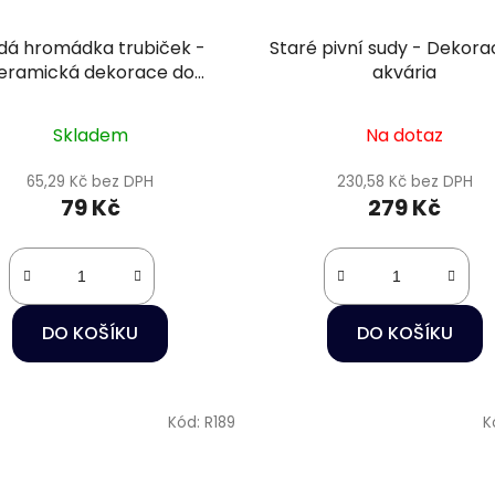
dá hromádka trubiček -
Staré pivní sudy - Dekora
eramická dekorace do
akvária
akvária
Skladem
Na dotaz
65,29 Kč bez DPH
230,58 Kč bez DPH
79 Kč
279 Kč
DO KOŠÍKU
DO KOŠÍKU
Kód:
R189
K