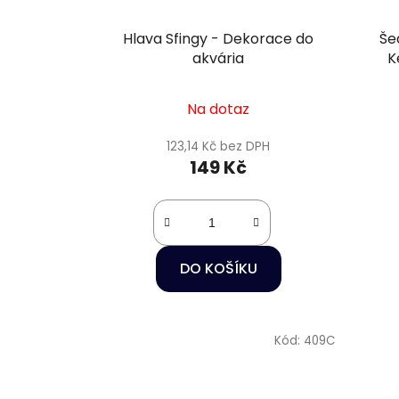
Hlava Sfingy - Dekorace do
Še
akvária
K
Na dotaz
123,14 Kč bez DPH
149 Kč
DO KOŠÍKU
Kód:
409C