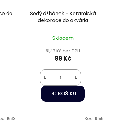
ce do
Šedý džbánek - Keramická
dekorace do akvária
Skladem
81,82 Kč bez DPH
99 Kč
DO KOŠÍKU
ód:
1663
Kód:
R155