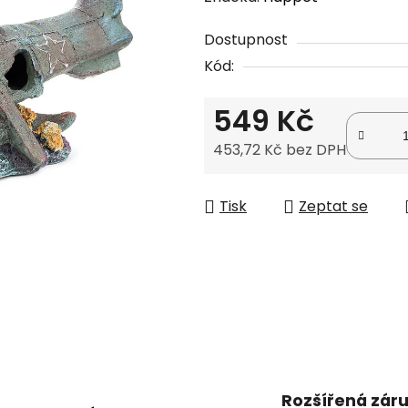
produktu
Dostupnost
je
Kód:
0,0
z
549 Kč
5
hvězdiček.
453,72 Kč bez DPH
Měrná cena:
Tisk
Zeptat se
Rozšířená zár