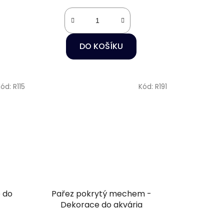
DO KOŠÍKU
Kód:
R115
Kód:
R191
 do
Pařez pokrytý mechem -
Dekorace do akvária