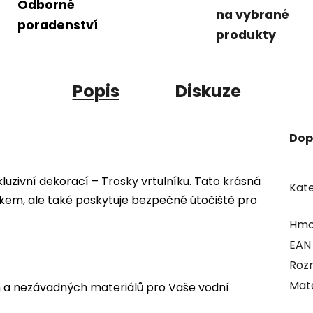
Odborné
na vybrané
poradenství
produkty
Popis
Diskuze
Dop
kluzivní dekorací – Trosky vrtulníku. Tato krásná
Kate
kem, ale také poskytuje bezpečné útočiště pro
Hmo
EAN
Roz
Mate
a nezávadných materiálů pro Vaše vodní