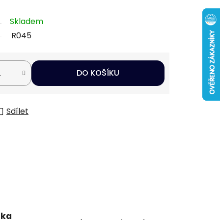
Skladem
R045
DO KOŠÍKU
Sdílet
uka