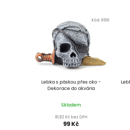
Kód:
R106
Lebka s páskou přes oko -
Leb
Dekorace do akvária
Skladem
81,82 Kč bez DPH
99 Kč