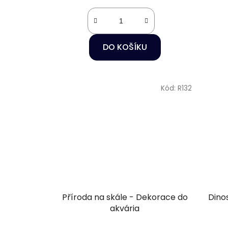
DO KOŠÍKU
Kód:
R132
Příroda na skále - Dekorace do
Dino
akvária