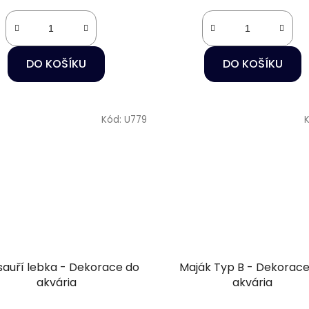
DO KOŠÍKU
DO KOŠÍKU
Kód:
U779
sauří lebka - Dekorace do
Maják Typ B - Dekorace
akvária
akvária