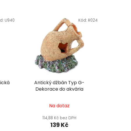
d:
U940
Kód:
R024
ická
Antický džbán Typ G-
Dekorace do akvária
Na dotaz
114,88 Kč bez DPH
139 Kč