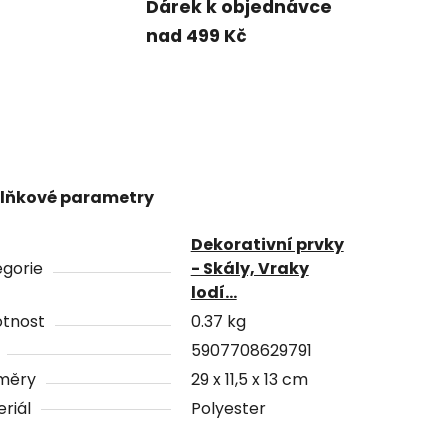
Dárek k objednávce
nad 499 Kč
lňkové parametry
Dekorativní prvky
gorie
- Skály, Vraky
lodí...
tnost
0.37 kg
5907708629791
měry
29 x 11,5 x 13 cm
riál
Polyester