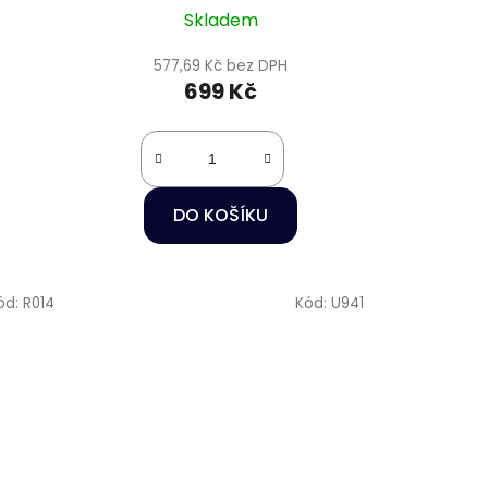
Skladem
577,69 Kč bez DPH
699 Kč
DO KOŠÍKU
ód:
R014
Kód:
U941