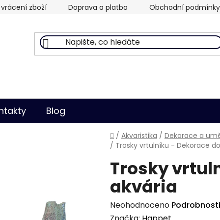
vrácení zboží
Doprava a platba
Obchodní podmínky
ntakty
Blog
Domů
/
Akvaristika
/
Dekorace a uměl
/
Trosky vrtulníku - Dekorace do
Trosky vrtul
akvária
Průměrné
Neohodnoceno
Podrobnost
hodnocení
Značka:
Happet