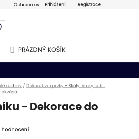
Přihlášení
Registrace
Ochrana osobních údajů
PRÁZDNÝ KOŠÍK
NÁKUPNÍ
KOŠÍK
é rostliny
/
Dekorativní prvky - Skály, Vraky lodí...
 akvária
níku - Dekorace do
i hodnocení