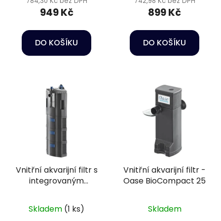
784,30 Kč bez DPH
742,98 Kč bez DPH
949 Kč
899 Kč
DO KOŠÍKU
DO KOŠÍKU
Vnitřní akvarijní filtr s
Vnitřní akvarijní filtr -
integrovaným
Oase BioCompact 25
ohřívačem vody -
BioPlus Thermo 200
Skladem
(1 ks)
Skladem