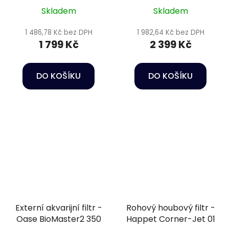
BioPlus Thermo 100
Skladem
Skladem
1 486,78 Kč bez DPH
1 982,64 Kč bez DPH
1 799 Kč
2 399 Kč
DO KOŠÍKU
DO KOŠÍKU
Externí akvarijní filtr -
Rohový houbový filtr -
Oase BioMaster2 350
Happet Corner-Jet 01