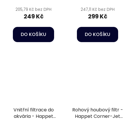
205,79 Kč bez DPH
247,11 Kč bez DPH
249 Kč
299 Kč
DO KOŠÍKU
DO KOŠÍKU
Vnitřní filtrace do
Rohový houbový filtr -
akvária - Happet
Happet Corner-Jet
Internal Filter Delfin
02
150