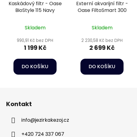
Kaskádový filtr - Oase
Externí akvarijní filtr -
BioStyle 115 Navy
Oase FiltoSmart 300
Skladem
Skladem
990,91 Kč bez DPH
2 230,58 Kč bez DPH
1 199 Kč
2 699 Kč
DO KOŠÍKU
DO KOŠÍKU
Z
á
Kontakt
p
a
info
@
jezirkakezoj.cz
t
í
+420 724 337 067