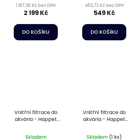
1 817,36 Kč bez DPH
453,72 Kč bez DPH
2 199 Kč
549 Kč
DO KOŠÍKU
DO KOŠÍKU
Vnitřní filtrace do
Vnitřní filtrace do
akvária - Happet
akvária - Happet
Internal Filter Delfin
Internal filter Orca
200
350
Skladem
Skladem
(1 ks)