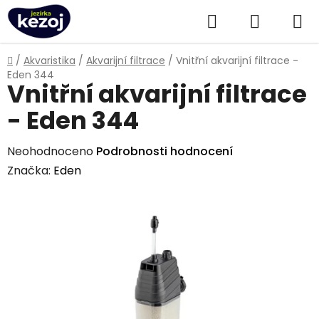
Přejít
Hledat
NÁKUPN
na
obsah
KOŠÍK
Domů
/
Akvaristika
/
Akvarijní filtrace
/
Vnitřní akvarijní filtrace -
Eden 344
Vnitřní akvarijní filtrace
- Eden 344
Průměrné
Neohodnoceno
Podrobnosti hodnocení
hodnocení
Značka:
Eden
produktu
je
0,0
z
5
hvězdiček.