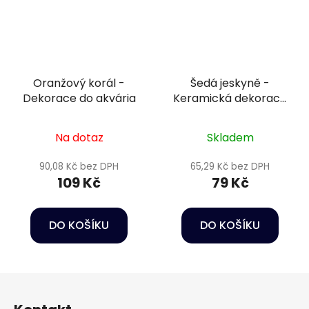
Oranžový korál -
Šedá jeskyně -
Dekorace do akvária
Keramická dekorace
do akvária
Na dotaz
Skladem
90,08 Kč bez DPH
65,29 Kč bez DPH
109 Kč
79 Kč
DO KOŠÍKU
DO KOŠÍKU
Z
á