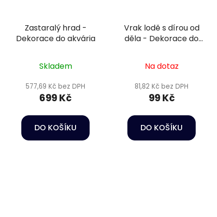
Zastaralý hrad -
Vrak lodě s dírou od
Dekorace do akvária
děla - Dekorace do
akvária
Skladem
Na dotaz
577,69 Kč bez DPH
81,82 Kč bez DPH
699 Kč
99 Kč
DO KOŠÍKU
DO KOŠÍKU