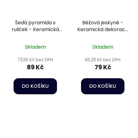
Šedá pyramida s
Béžová jeskyně -
ruliček - Keramická
Keramická dekorace
dekorace do akvária
do akvária
Skladem
Skladem
73,55 Kč bez DPH
65,29 Kč bez DPH
89 Kč
79 Kč
DO KOŠÍKU
DO KOŠÍKU