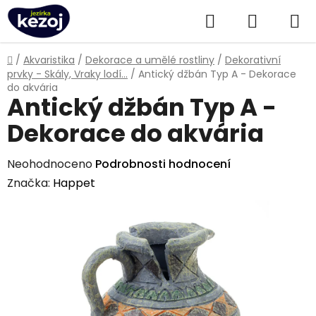
Přejít
Hledat
NÁKUPN
na
obsah
KOŠÍK
Domů
/
Akvaristika
/
Dekorace a umělé rostliny
/
Dekorativní
prvky - Skály, Vraky lodí...
/
Antický džbán Typ A - Dekorace
do akvária
Antický džbán Typ A -
Dekorace do akvária
Průměrné
Neohodnoceno
Podrobnosti hodnocení
hodnocení
Značka:
Happet
produktu
je
0,0
z
5
hvězdiček.