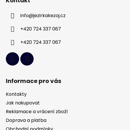
Kontakt
p
a
info
@
jezirkakezoj.cz
t
í
+420 724 337 067
+420 724 337 067
Informace pro vás
Kontakty
Jak nakupovat
Reklamace a vrácení zboží
Doprava a platba
Obchodní podmínky