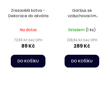
Zrezavělá kotva -
Garbus se
Dekorace do akvária
vzduchovacím
efektem- Dekorace
do akvária
Na dotaz
Skladem
(1 ks)
73,55 Kč bez DPH
238,84 Kč bez DPH
89 Kč
289 Kč
DO KOŠÍKU
DO KOŠÍKU