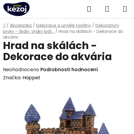
Přejít
Hledat
NÁKUPN
na
obsah
KOŠÍK
Domů
/
Akvaristika
/
Dekorace a umělé rostliny
/
Dekorativní
prvky - Skály, Vraky lodí...
/
Hrad na skálách - Dekorace do
akvária
Hrad na skálách -
Dekorace do akvária
Průměrné
Neohodnoceno
Podrobnosti hodnocení
hodnocení
Značka:
Happet
produktu
je
0,0
z
5
hvězdiček.