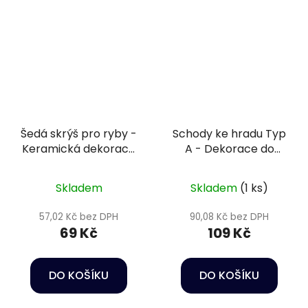
Šedá skrýš pro ryby -
Schody ke hradu Typ
Keramická dekorace
A - Dekorace do
do akvária
akvária
Skladem
Skladem
(1 ks)
57,02 Kč bez DPH
90,08 Kč bez DPH
69 Kč
109 Kč
DO KOŠÍKU
DO KOŠÍKU