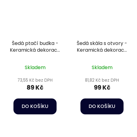
Šedá ptačí budka -
Šedá skála s otvory -
Keramická dekorace
Keramická dekorace
do akvária
do akvária
Skladem
Skladem
73,55 Kč bez DPH
81,82 Kč bez DPH
89 Kč
99 Kč
DO KOŠÍKU
DO KOŠÍKU