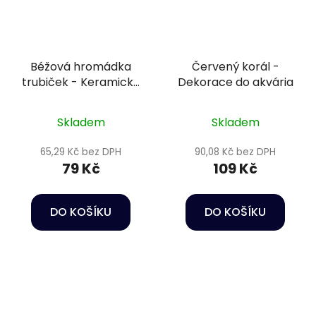
Béžová hromádka
Červený korál -
trubiček - Keramická
Dekorace do akvária
dekorace do akvária
Skladem
Skladem
65,29 Kč bez DPH
90,08 Kč bez DPH
79 Kč
109 Kč
DO KOŠÍKU
DO KOŠÍKU